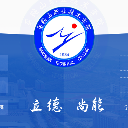
立德 尚能
院