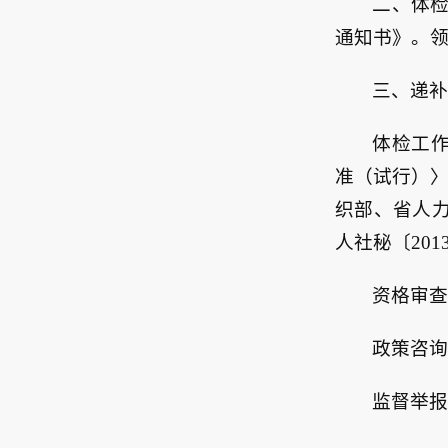
二、体
通知书》。领
三、递
体检工
准（试行）〉
织部、省人
人社秘〔201
资格审
政策咨询电
监督举报电