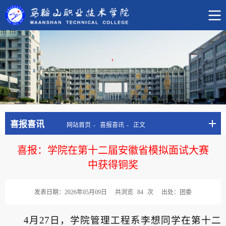
喜报喜讯
网站首页
喜报喜讯
正文
喜报：学院在第十二届安徽省模拟面试大赛
中获得铜奖
发表日期：2026年05月09日
共浏览
84
次
出处：团委
4月27日，
学院管理工程系李想同学在
第十二