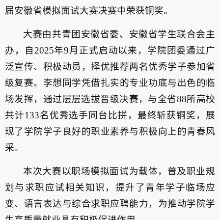
届安徽省模拟面试大赛决赛中
荣获铜奖
。
大赛
由共青团安徽省委、安徽省学生联合会主
办，自
2025年9月正式启动以来，学院团委通过广
泛宣传、积极动员，择优推荐两名优秀学子参加省
级复赛。李想同学
凭借扎实的专业功底与出色的临
场发挥，
通过层层选拔晋级决赛，与全省88所高校
共计133名优秀选手同台比拼，最终斩获铜奖，展
现了学院学子良好的职业素养与积极向上的青春风
采。
本次大赛以职场模拟面试为载体，普及职业规
划与求职应试相关知识，提升了青年学子临场应
变、语言表达与综合求职应聘能力，为推动学院学
生高质量就业具有积极促进作用。