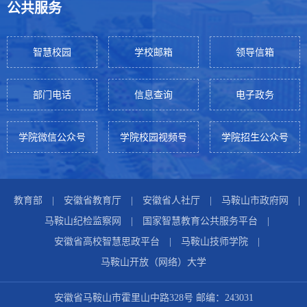
公共服务
智慧校园
学校邮箱
领导信箱
部门电话
信息查询
电子政务
学院微信公众号
学院校园视频号
学院招生公众号
教育部
|
安徽省教育厅
|
安徽省人社厅
|
马鞍山市政府网
|
马鞍山纪检监察网
|
国家智慧教育公共服务平台
|
安徽省高校智慧思政平台
|
马鞍山技师学院
|
马鞍山开放（网络）大学
安徽省马鞍山市霍里山中路328号 邮编：243031