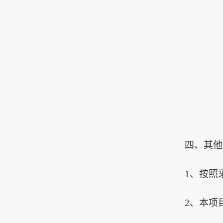
四、其他
1、按照
2、本
项