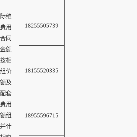
际维
18255505739
费用
合同
金额
按相
18155520335
组价
额及
配套
费用
额组
18955596715
并计