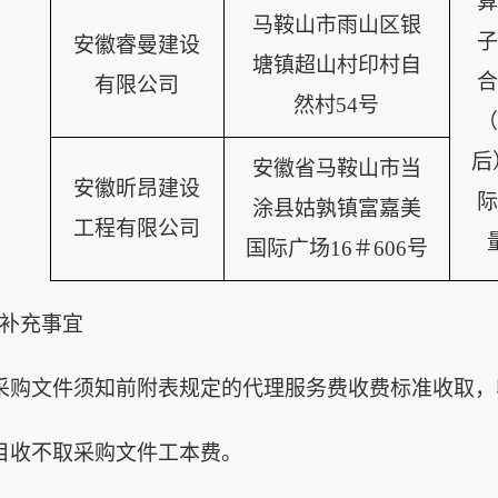
算
马鞍山市雨山区银
子
安徽睿曼建设
塘镇超山村印村自
合
有限公司
然村
54号
（
后
安徽省马鞍山市当
安徽昕昂建设
际
涂县姑孰镇富嘉美
工程有限公司
国际广场
16＃606号
补充事宜
采购文件须知前附表规定的代理服务费收费标准收取
目收
不
取
采购文件工本费。