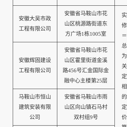
安徽省马鞍山市花
实
安徽大吴市政
山区桃源路街道东
修
工程有限公司
方广场
1栋1005室
＝
总
安徽省马鞍山市花
为
安徽辉固建设
山区霍里街道金溪
关
工程有限公司
路
456号汇金国际金
定
融中心主楼第25层
相
马鞍山市恒山
安徽省马鞍山市雨
的
建筑安装有限
山区向山镇石马村
定
公司
双村组
9号
价