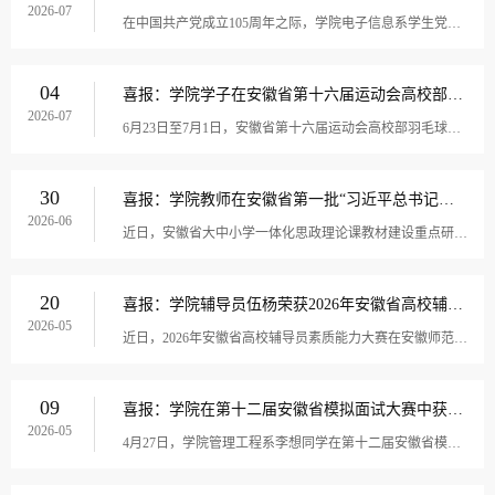
2026-07
在中国共产党成立105周年之际，学院电子信息系学生党支部被中共马鞍山市委评为全市“先进基层党组织”。电子信息系学生党支部始终坚持以习近平新时代中国特色社会主义思想为指导，全面贯彻党的二十大和二十届历次全会精神，紧扣立德树人根本任务，对标“七...
04
喜报：学院学子在安徽省第十六届运动会高校部羽毛球比赛斩获银牌‌
2026-07
6月23日至7月1日，安徽省第十六届运动会高校部羽毛球比赛在宿州市泗县隆重举行。学院学子奋勇拼搏，喜获银牌佳绩。本次赛事由安徽省人民政府主办，覆盖全省84所高校，高职乙组共有36支代表队同台竞技，竞争激烈。赛场上，学院2025级大数据与会计专业学生朱...
30
喜报：学院教师在安徽省第一批“习近平总书记地方重大实践与重要论述进课程教材”案例成果评...
2026-06
近日，安徽省大中小学一体化思政理论课教材建设重点研究基地正式发布《2026 年第一批“习近平总书记地方重大实践与重要论述进课程教材”案例成果评审结果》，公布评选获奖名单。马克思主义学院周悦老师的《数智赋能乡村振兴——VR技术视域下安徽金寨大湾村...
20
喜报：学院辅导员伍杨荣获2026年安徽省高校辅导员素质能力大赛三等奖
2026-05
近日，2026年安徽省高校辅导员素质能力大赛在安徽师范大学圆满落幕，学院电气工程系辅导员伍杨获三等奖。本次大赛由中共安徽省委教育工委主办、教育部高校思想政治工作队伍培训研修中心（安徽师范大学）承办，全省115所高校158名优秀辅导员同台竞技、激烈...
09
喜报：学院在第十二届安徽省模拟面试大赛中获得铜奖
2026-05
4月27日，学院管理工程系李想同学在第十二届安徽省模拟面试大赛决赛中荣获铜奖。大赛由共青团安徽省委、安徽省学生联合会主办，自2025年9月正式启动以来，学院团委通过广泛宣传、积极动员，择优推荐两名优秀学子参加省级复赛。李想同学凭借扎实的专业功底...