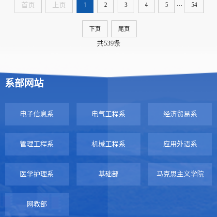
...
首页
上页
1
2
3
4
5
54
下页
尾页
共539条
系部网站
电子信息系
电气工程系
经济贸易系
管理工程系
机械工程系
应用外语系
医学护理系
基础部
马克思主义学院
网教部