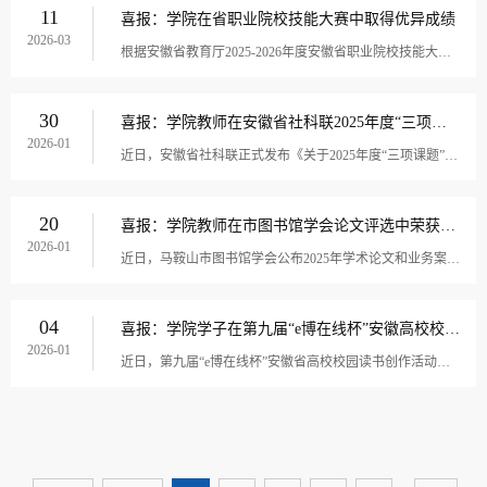
11
喜报：学院在省职业院校技能大赛中取得优异成绩
2026-03
根据安徽省教育厅2025-2026年度安徽省职业院校技能大赛获奖名单公示结果，学院在中高职两个组别赛事中共获奖项38个，其中高职组获得一等奖4项、二等奖5项、三等奖26项，中职组取得一等奖1项、三等奖2项。为争创佳绩，学院各系部高度重视、精心部署，从选手...
30
喜报：学院教师在安徽省社科联2025年度“三项课题”研究成果评选中荣获两项二等奖
2026-01
近日，安徽省社科联正式发布《关于2025年度“三项课题”研究活动优秀成果和先进单位的通报》，公布本年度“三项课题”研究活动获奖成果名单。马克思主义学院毛晓慧老师的《ChatGPT类生成式人工智能赋能主流意识形态话语权建设》、张俊老师的《长江文化精神...
20
喜报：学院教师在市图书馆学会论文评选中荣获二等奖
2026-01
近日，马鞍山市图书馆学会公布2025年学术论文和业务案例征集活动获奖结果。学院图文信息中心汪东芳老师撰写的《人工智能技术在图书馆视障读者服务中的应用研究》荣获学术论文类二等奖。该论文围绕人工智能技术在图书馆视障读者服务中的实际应用展开研究，...
04
喜报：学院学子在第九届“e博在线杯”安徽高校校园读书创作活动中喜获佳绩
2026-01
近日，第九届“e博在线杯”安徽省高校校园读书创作活动评选结果揭晓。电气工程系黄子睿同学荣获诵读组三等奖。本次活动由安徽省高等学校图书情报工作委员会主办，以“典耀青春·阅见新声”为主题，分为“30天经典深读计划”和“新声代诵读大赛”两大模块，...