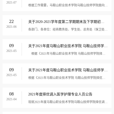
2021-07
根据工作需要，马鞍山职业技术学院马鞍山技师学院面向社会公开招聘编外聘用人员，现公告如下：一、招聘岗位及计划数专职辅导员7名（岗位代码F01），后勤管理岗2名（岗位代码H02），教育教学辅助管理岗2名（岗位代码J03）。二、招聘条件1、基本条件：专职辅...
22
关于2020-2021学年度第二学期期末及下学期初工作安排的通知
2021-06
各部门、各单位：经商教务处、学生处、总务处（保卫处）、招生办、财务处，并呈报学院主要领导审阅同意，现对2020—2021学年度第二学期期末及下学期初有关工作作如下安排：一、具体日程安排，详见《2020—2021学年度第二学期期末及下学期初工作安排表》。...
09
关于2021年度马鞍山职业技术学院 马鞍山技师学院择优调入医学护理专业人员综合成绩的公告
2021-05
根据《2021年马鞍山职业技术学院 马鞍山技师学院择优调入医学护理专业人员公告》规定，现将综合成绩公布如下：序号准考证号笔试成绩实操成绩综合成绩1202105090037789.9583.482202105090047071.4570.733202105090057077.8573.934202105090067078.7574....
09
关于2021年度马鞍山职业技术学院 马鞍山技师学院择优调入医学护理专业人员笔试成绩的公告
2021-05
根据《2021年马鞍山职业技术学院 马鞍山技师学院择优调入医学护理专业人员公告》，现将笔试成绩公布如下：序号准考证号笔试成绩120210509001缺考220210509002623202105090037742021050900470520210509005706202105090067072021050900760820210509008649202...
08
2021年度择优调入医学护理专业人员公告
2021-04
现就2021年度马鞍山职业技术学院马鞍山技师学院择优调入医学护理专业人才工作有关事项公告如下：一、调入人员需符合下列基本条件1.必须是马鞍山市市属事业单位医疗机构事业编制内人员。2.具有中华人民共和国国籍，遵守宪法和法律，具有良好的品行，岗位所...