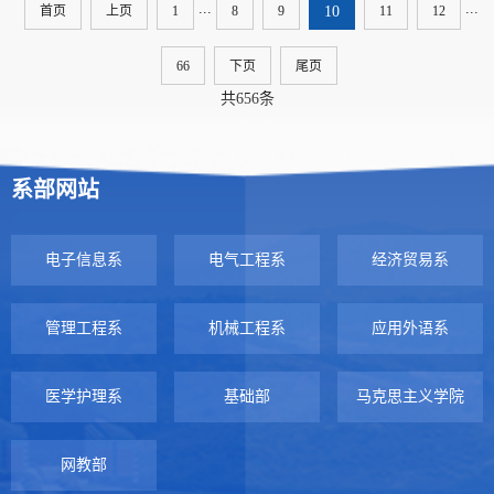
...
...
首页
上页
1
8
9
10
11
12
66
下页
尾页
共656条
系部网站
电子信息系
电气工程系
经济贸易系
管理工程系
机械工程系
应用外语系
医学护理系
基础部
马克思主义学院
网教部