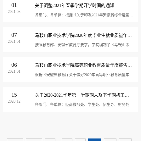
01
关于调整2021年春季学期开学时间的通知
2021-03
各部门、各单位：根据《关于印发2021年安徽省综合运输春运疫情防控实施方案的通知》(皖疫防办〔2021〕62号)精神及省委教育工委、省教育厅有关工作要求，为错开春运高峰，经学院研究，现将2021年春季学期开学时间调整如下：一、师生返校安排：1.全体教职工3...
07
马鞍山职业技术学院2020年度毕业生就业质量年度报告
2021-01
按照教育部、安徽省教育厅要求，学院编制了《马鞍山职业技术学院2020年毕业生就业质量年度报告》，现予以发布。附件：马鞍山职业技术学院2020年毕业生就业质量年度报告 马鞍...
06
马鞍山职业技术学院高等职业教育质量年度报告（2020）
2021-01
根据《安徽省教育厅关于做好2020年高等职业教育质量年度报告编制、发布和报送的通知》（皖教秘高〔2020〕146号）要求，我院组织召开专题会议，研究部署质量年报编制工作，全面分析总结学院改革发展的成绩、问题和对策，完成学院高等职业教育质量年度报告（...
15
关于2020-2021学年第一学期期末及下学期初工作安排的通知
2020-12
各部门、各单位：经商教务处、学生处、招生办、财务处，现对2020—2021学年度第一学期期末及下学期初工作安排如下：一、工作安排日程，详见《2020—2021学年度第一学期期末及下学期初工作安排表》。二、各部门、各单位要科学合理安排好期末及下学期初各项...